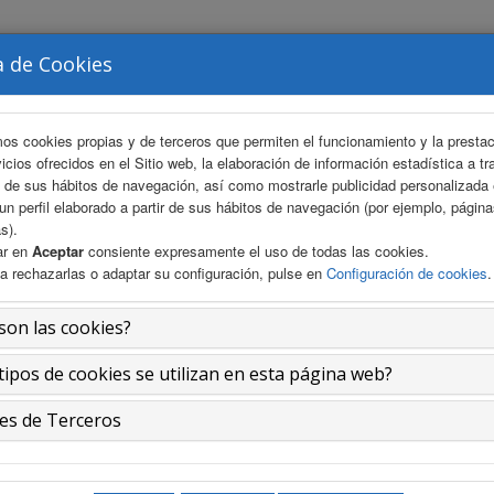
a de Cookies
ÉS
ÁREA CIENTÍFICA
INSCRIPCIONES
ALOJAMIE
mos cookies propias y de terceros que permiten el funcionamiento y la presta
vicios ofrecidos en el Sitio web, la elaboración de información estadística a tr
s de sus hábitos de navegación, así como mostrarle publicidad personalizada
un perfil elaborado a partir de sus hábitos de navegación (por ejemplo, págin
s).
ar en
Aceptar
consiente expresamente el uso de todas las cookies.
a rechazarlas o adaptar su configuración, pulse en
Configuración de cookies
.
son las cookies?
tipos de cookies se utilizan en esta página web?
es de Terceros