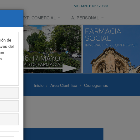
VISITANTE Nº 179633
NTO
EXP. COMERCIAL
A. PERSONAL
ción de
avés del
 en
as
Inicio
Área Científica
Cronogramas